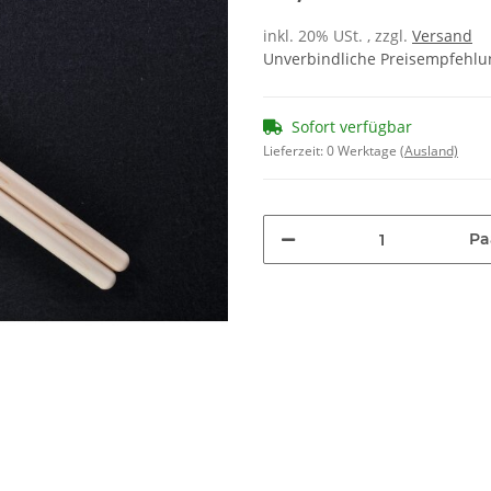
inkl. 20% USt. , zzgl.
Versand
Unverbindliche Preisempfehlun
Sofort verfügbar
Lieferzeit:
0 Werktage
(Ausland)
Pa