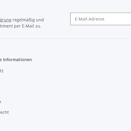
lärung
regelmäßig und
timent per E-Mail zu.
e Informationen
tz
m
recht