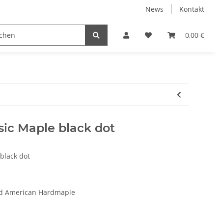
News
Kontakt
instrumente
Besen
Rods
Schlagzeuge
0,00 €
St
ic Maple black dot
black dot
ted American Hardmaple