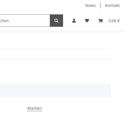
News
Kontakt
instrumente
Besen
Rods
Schlagzeuge
0,00 €
St
Marken