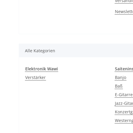
Versandi
Newslett
Alle Kategorien
Elektronik Wawi
Saitenin
Verstärker
Banjo
Baß
E-Gitarr
Jazz-Gita
Konzertg
Westerng