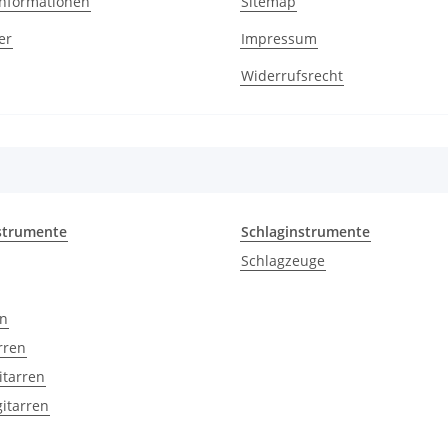
nformationen
Sitemap
er
Impressum
Widerrufsrecht
strumente
Schlaginstrumente
Schlagzeuge
en
rren
itarren
itarren