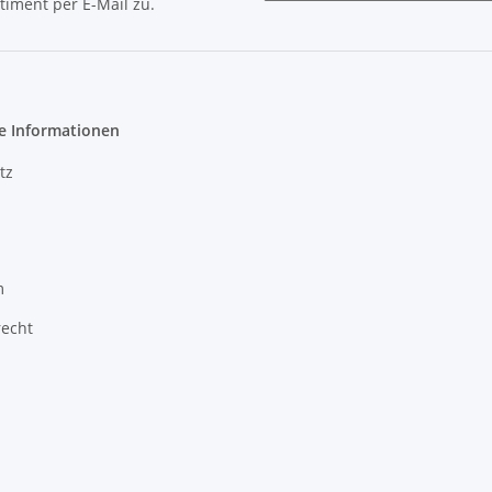
timent per E-Mail zu.
e Informationen
tz
m
recht