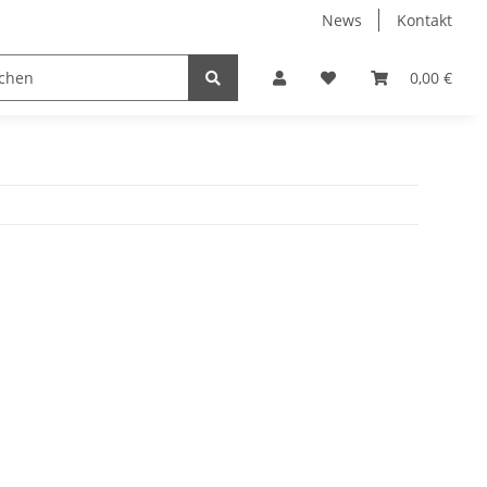
News
Kontakt
instrumente
Besen
Rods
Schlagzeuge
0,00 €
St