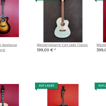
e Applause
Westerngitarre Cort Jade Classic
Weste
rst
199,00 €
*
399,
AUF LAGER
AUF 