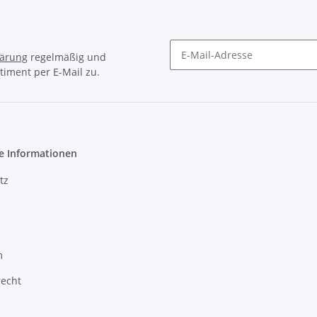
lärung
regelmäßig und
timent per E-Mail zu.
e Informationen
tz
m
recht