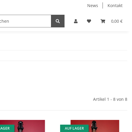
News
Kontakt
instrumente
Besen
Rods
Schlagzeuge
0,00 €
St
Artikel 1 - 8 von 8
LAGER
AUF LAGER