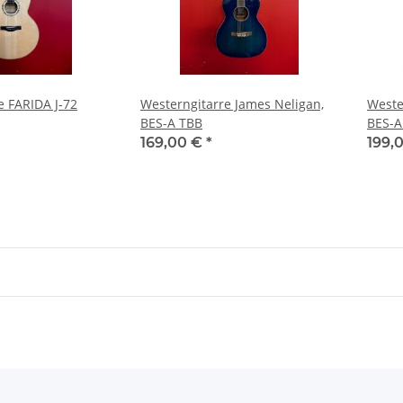
e FARIDA J-72
Westerngitarre James Neligan,
Weste
BES-A TBB
BES-A
169,00 €
*
199,