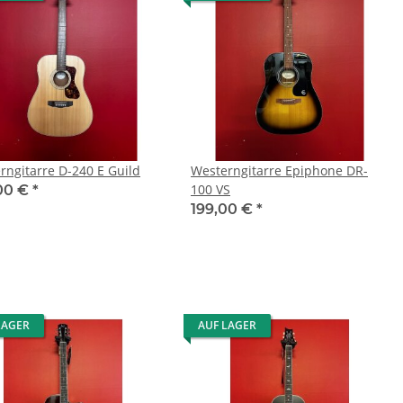
rngitarre D-240 E Guild
Westerngitarre Epiphone DR-
100 VS
00 €
*
199,00 €
*
LAGER
AUF LAGER