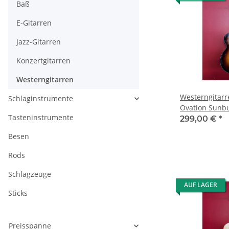
Baß
E-Gitarren
Jazz-Gitarren
Konzertgitarren
Westerngitarren
Westerngitarr
Schlaginstrumente
Ovation Sunbu
Tasteninstrumente
299,00 €
*
Besen
Rods
Schlagzeuge
AUF LAGER
Sticks
Preisspanne