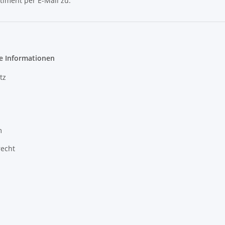
timent per E-Mail zu.
e Informationen
tz
m
recht