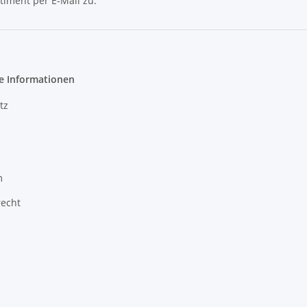
timent per E-Mail zu.
e Informationen
tz
m
recht