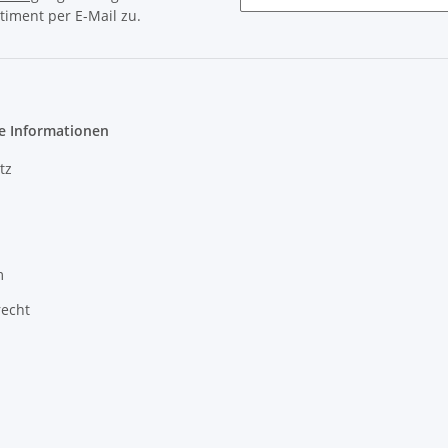
timent per E-Mail zu.
e Informationen
tz
m
recht