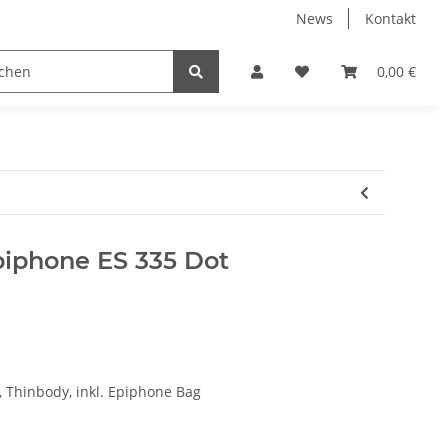
News
Kontakt
instrumente
Besen
Rods
Schlagzeuge
0,00 €
St
piphone ES 335 Dot
, Thinbody, inkl. Epiphone Bag